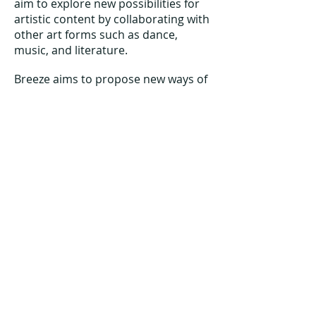
aim to explore new possibilities for
artistic content by collaborating with
other art forms such as dance,
music, and literature.
Breeze aims to propose new ways of
thinking about art and connect many
people through the power of art. We
seek more than just an art market –
we aim for enjoyment and deeper
meaning. We look forward to seeing
you at Breeze 2026.
Fair Director
Jiyeon Jeong