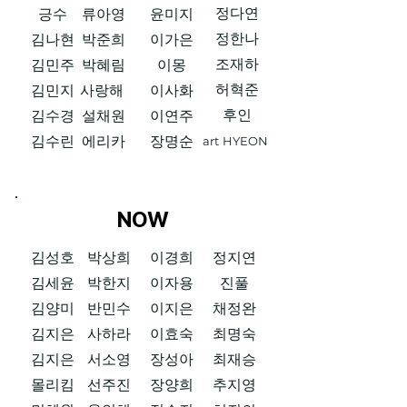
정다연
긍수
류아영
윤미지
정한나
김나현
박준희
이가은
조재하
김민주
박혜림
이몽
허혁준
김민지
사랑해
이사화
후인
김수경
설채원
이연주
김수린
에리카
장명순
art
HYEON
NOW
김성호
박상희
이경희
정지연
김세윤
박한지
이자용
진풀
김양미
반민수
이지은
채정완
김지은
사하라
이효숙
최명숙
김지은
서소영
장성아
최재승
몰리킴
선주진
장양희
추지영