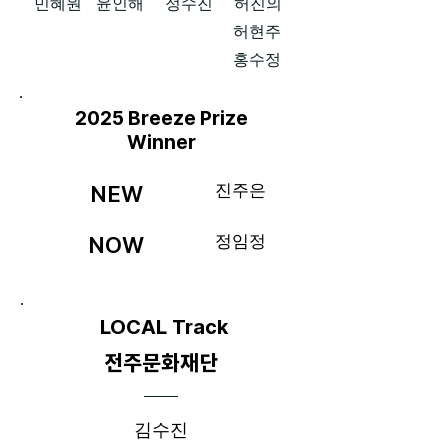
민혜원
윤인해
​정수진
허진의
허현주
​홍수정
2025 Breeze Prize
Winner
진주은
NEW
정임정
NOW
LOCAL Track
전주문화재단
​김수진